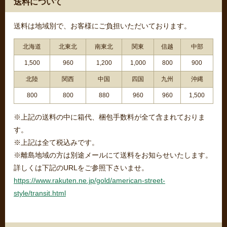
送料について
送料は地域別で、お客様にご負担いただいております。
北海道
北東北
南東北
関東
信越
中部
1,500
960
1,200
1,000
800
900
北陸
関西
中国
四国
九州
沖縄
800
800
880
960
960
1,500
※上記の送料の中に箱代、梱包手数料が全て含まれておりま
す。
※上記は全て税込みです。
※離島地域の方は別途メールにて送料をお知らせいたします。
詳しくは下記のURLをご参照下さいませ。
https://www.rakuten.ne.jp/gold/american-street-
style/transit.html