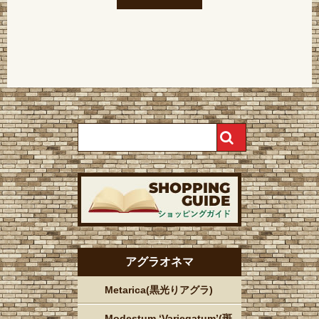
アグラオネマ
Metarica(黒光りアグラ)
Modestum ‘Variegatum’(斑