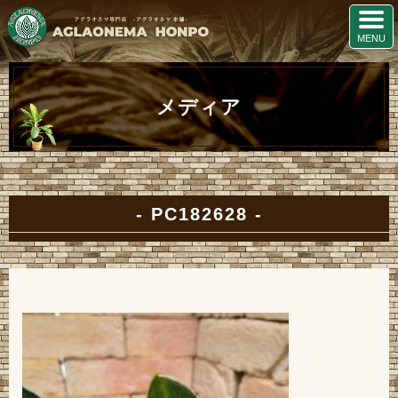
メディア
PC182628