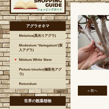
アグラオネマ
Metarica(黒光りアグラ)
Modestum ‘Variegatum’(斑
入アグラ)
Nitidum White Stem
Pictum tricolor(極彩色アグ
ラ)
Rotundum
« 前へ
世界の観葉植物