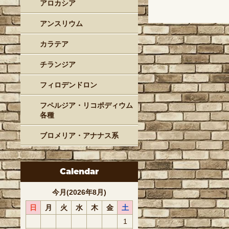
アロカシア
アンスリウム
カラテア
チランジア
フィロデンドロン
フペルジア・リコポディウム
各種
ブロメリア・アナナス系
Calendar
今月(2026年8月)
日
月
火
水
木
金
土
1