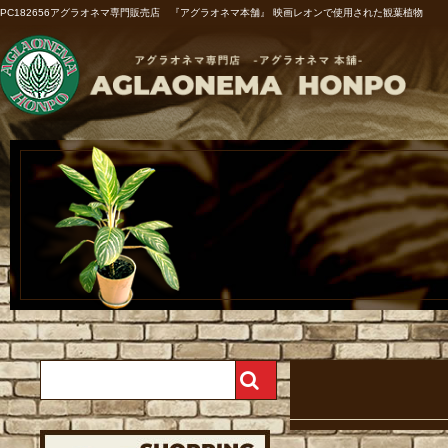
PC182656アグラオネマ専門販売店 『アグラオネマ本舗』 映画レオンで使用された観葉植物