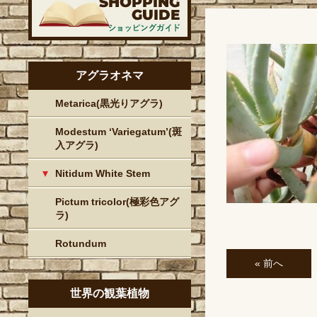
アグラオネマ
Metarica(黒光りアグラ)
Modestum ‘Variegatum’(斑
入アグラ)
Nitidum White Stem
Pictum tricolor(極彩色アグ
ラ)
Rotundum
« 前へ
世界の観葉植物