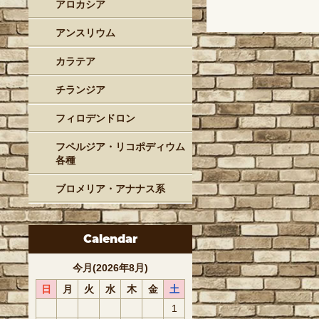
アロカシア
アンスリウム
カラテア
チランジア
フィロデンドロン
フペルジア・リコポディウム
各種
ブロメリア・アナナス系
Calendar
今月(2026年8月)
日
月
火
水
木
金
土
1