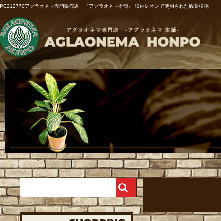
PC212770アグラオネマ専門販売店 『アグラオネマ本舗』 映画レオンで使用された観葉植物