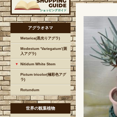
アグラオネマ
Metarica(黒光りアグラ)
Modestum ‘Variegatum’(斑
入アグラ)
Nitidum White Stem
Pictum tricolor(極彩色アグ
ラ)
Rotundum
世界の観葉植物