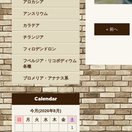
アロカシア
アンスリウム
カラテア
« 前へ
チランジア
フィロデンドロン
フペルジア・リコポディウム
各種
ブロメリア・アナナス系
Calendar
今月(2026年8月)
日
月
火
水
木
金
土
1