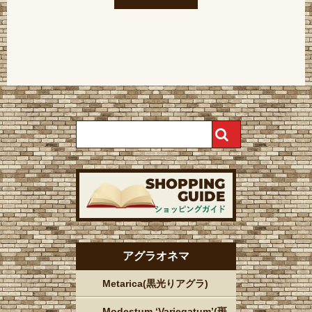
アグラオネマ
Metarica(黒光りアグラ)
Modestum ‘Variegatum’(斑