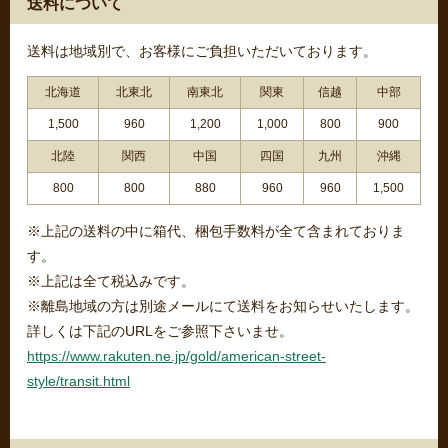
送料について
送料は地域別で、お客様にご負担いただいております。
北海道
北東北
南東北
関東
信越
中部
1,500
960
1,200
1,000
800
900
北陸
関西
中国
四国
九州
沖縄
800
800
880
960
960
1,500
※上記の送料の中に箱代、梱包手数料が全て含まれておりま
す。
※上記は全て税込みです。
※離島地域の方は別途メールにて送料をお知らせいたします。
詳しくは下記のURLをご参照下さいませ。
https://www.rakuten.ne.jp/gold/american-street-
style/transit.html