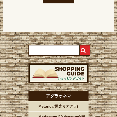
アグラオネマ
Metarica(黒光りアグラ)
Modestum ‘Variegatum’(斑