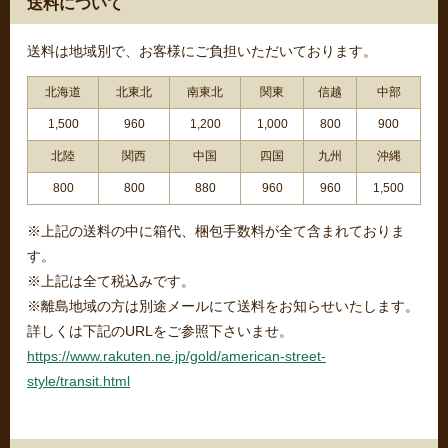
送料について
送料は地域別で、お客様にご負担いただいております。
北海道
北東北
南東北
関東
信越
中部
1,500
960
1,200
1,000
800
900
北陸
関西
中国
四国
九州
沖縄
800
800
880
960
960
1,500
※上記の送料の中に箱代、梱包手数料が全て含まれておりま
す。
※上記は全て税込みです。
※離島地域の方は別途メールにて送料をお知らせいたします。
詳しくは下記のURLをご参照下さいませ。
https://www.rakuten.ne.jp/gold/american-street-
style/transit.html