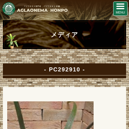
メディア
PC292910