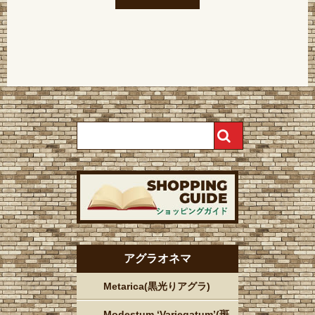
アグラオネマ
Metarica(黒光りアグラ)
Modestum ‘Variegatum’(斑