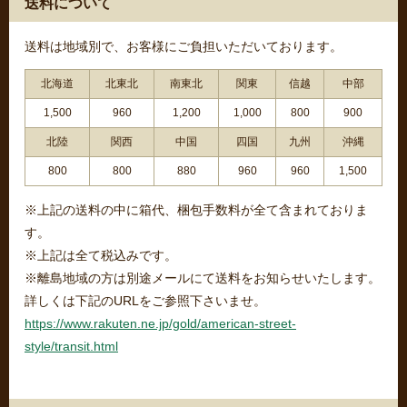
送料について
送料は地域別で、お客様にご負担いただいております。
北海道
北東北
南東北
関東
信越
中部
1,500
960
1,200
1,000
800
900
北陸
関西
中国
四国
九州
沖縄
800
800
880
960
960
1,500
※上記の送料の中に箱代、梱包手数料が全て含まれておりま
す。
※上記は全て税込みです。
※離島地域の方は別途メールにて送料をお知らせいたします。
詳しくは下記のURLをご参照下さいませ。
https://www.rakuten.ne.jp/gold/american-street-
style/transit.html