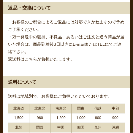
返品・交換について
・お客様のご都合によるご返品には対応できかねますので予め
ご了承ください。
・万一発送中の破損、不良品、あるいはご注文と違う商品が届
いた場合は、商品到着後3日以内にE-mailまたはTELにてご連
絡下さい。
返送料はこちらが負担いたします。
送料について
送料は地域別で、お客様にご負担いただいております。
北海道
北東北
南東北
関東
信越
中部
1,500
960
1,200
1,000
800
900
北陸
関西
中国
四国
九州
沖縄