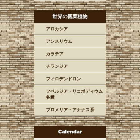
世界の観葉植物
アロカシア
アンスリウム
カラテア
チランジア
フィロデンドロン
フペルジア・リコポディウム
各種
ブロメリア・アナナス系
Calendar