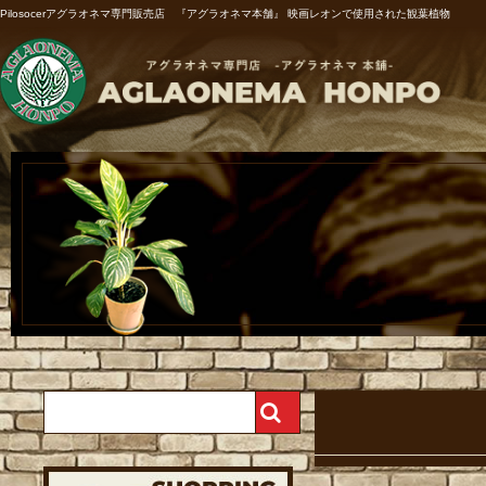
Pilosocerアグラオネマ専門販売店 『アグラオネマ本舗』 映画レオンで使用された観葉植物