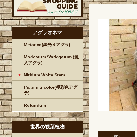
アグラオネマ
Metarica(黒光りアグラ)
Modestum ‘Variegatum’(斑
入アグラ)
Nitidum White Stem
Pictum tricolor(極彩色アグ
ラ)
Rotundum
世界の観葉植物
« 前へ