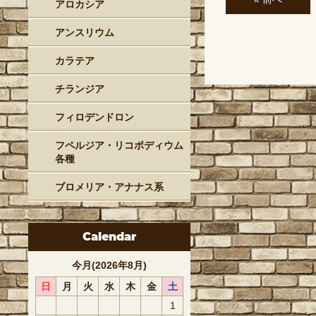
アロカシア
アンスリウム
カラテア
チランジア
フィロデンドロン
フペルジア・リコポディウム
各種
ブロメリア・アナナス系
Calendar
今月(2026年8月)
日
月
火
水
木
金
土
1