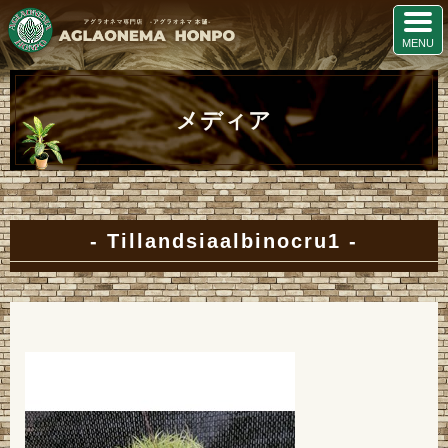
メディア
Tillandsiaalbinocru1